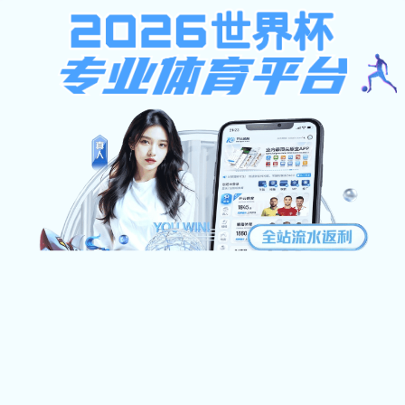
必赢(BWIN)线上登录平
13950195666
台入口-必赢世界杯（中
首
国）
页
关
于
我
们
全部分类
产
品
展
示
经
典
案