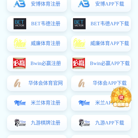
L8773600@126.com
邮箱：
热线电话：
13950195666
相关产品
产品留言
分享到
详细信息