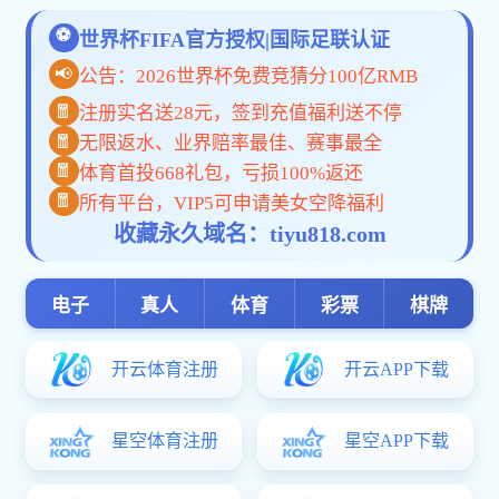
例
口-必赢世界杯（中国）有限公司
公
司
厦门市必赢(BWIN)线上登录平台入口-必赢世界杯（中
动
态
国）有限公司，我们专业致力于瓷砖生产、设计、推广及
销售。我们拥有丰富多样的瓷砖产品，质量上乘，款式新
联
颖，满足不同客户的需求。我们的瓷砖经过严格筛选和精
系
我
湛工艺，耐磨、防滑、抗老化，持久保持美观。我们的专
们
业销售团队会为您提供个性化的服务，根据您的需求推荐
最适合的瓷砖产品。