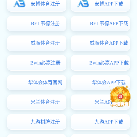
L8773600@126.com
邮箱：
热线电话：
13950195666
相关产品
产品留言
分享到
详细信息