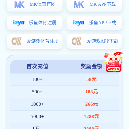
关键词：
留言咨询
我们的工作人员将在24小时内（工作日）与您联系。如果您需要任
何其他服务，请拨打服务热线：
13950195666