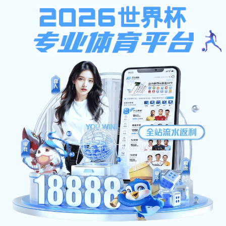
必赢(BWIN)线上登录平
13950195666
台入口-必赢世界杯（中
首
国）
页
关
于
我
们
全部分类
产
品
展
示
经
典
案